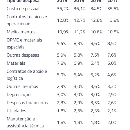
Tipo de despesa
2014
2015
2016
2017
Custo de pessoal
35,2%
36,1%
34,5%
35,5%
Contratos técnicos e
12,8%
12,7%
12,8%
13,8%
operacionais
Medicamentos
10,9%
11,2%
10,6%
10,8%
OPME e materiais
9,4%
8,3%
8,6%
8,5%
especiais
Outras despesas
5,9%
5,8%
7,5%
7,6%
Materiais
7,8%
6,9%
6,4%
6,0%
Contratos de apoio e
5,9%
5,4%
5,2%
4,6%
logística
Outros insumos
2,9%
3,0%
3,6%
3,2%
Depreciação
3,0%
3,0%
3,0%
2,9%
Despesas financeiras
2,3%
2,9%
3,3%
2,6%
Utilidades
1,8%
2,5%
2,3%
2,1%
Manutenção e
1,8%
1,8%
1,8%
2,0%
assistência técnica