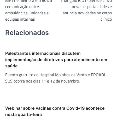
BiPTT e melhora em 80% a
Triângulo (COT) oferece cinco
Post
comunicação entre
novas especialidades e
ambulâncias, unidades e
anuncia novidades no corpo
equipes internas
clínico
Relacionados
Palestrantes internacionais discutem
implementação de diretrizes para atendimento em
saúde
Evento gratuito do Hospital Moinhos de Vento e PROADI-
SUS ocorre nos dias 11 e 12 de novembro.
Webinar sobre vacinas contra Covid-19 acontece
nesta quarta-feira