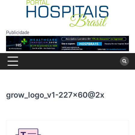
Skip
to
content
Publicidade
grow_logo_v1-227×60@2x