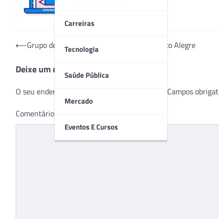
Carreiras
Navegação
⟵
Grupo de empresas ergue hospital em Porto Alegre
Tecnologia
de
Deixe um comentário
Post
Saúde Pública
O seu endereço de e-mail não será publicado.
Campos obrigat
Mercado
Comentário
*
Eventos E Cursos