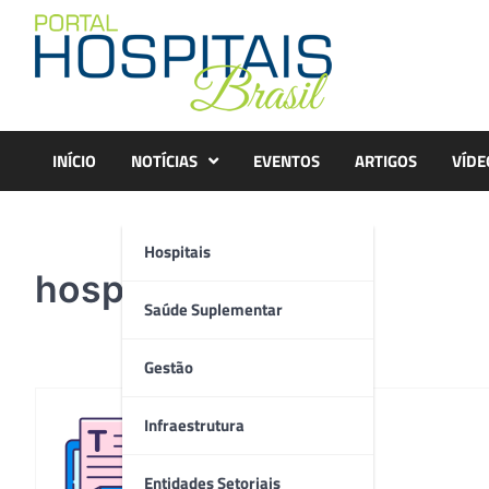
Skip
to
content
INÍCIO
NOTÍCIAS
EVENTOS
ARTIGOS
VÍDE
Hospitais
hosp
Saúde Suplementar
Gestão
Infraestrutura
Redação
Entidades Setoriais