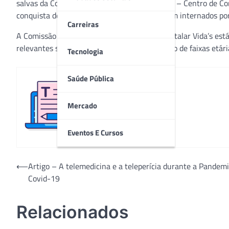
salvas da Covid-19! O relatório do CCIH Vida’s – Centro de Co
conquista de 500 altas de pacientes que foram internados p
Carreiras
A Comissão de Crise Covid-19 do Grupo Hospitalar Vida’s est
relevantes sobre o assunto, incluindo relatório de faixas etár
Tecnologia
Saúde Pública
Redação
Mercado
Eventos E Cursos
Navegação
⟵
Artigo – A telemedicina e a teleperícia durante a Pandem
Covid-19
de
Post
Relacionados