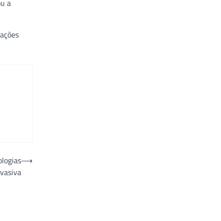
ou a
mações
ologias
⟶
vasiva