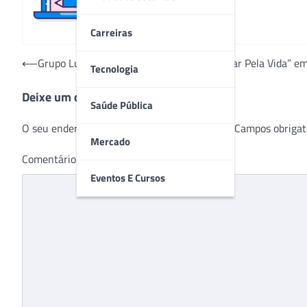
Carreiras
Navegação
⟵
Grupo Luta Pela Vida promove “Dia de Lutar Pela Vida” em
Tecnologia
de
Deixe um comentário
Post
Saúde Pública
O seu endereço de e-mail não será publicado.
Campos obrigat
Mercado
Comentário
*
Eventos E Cursos