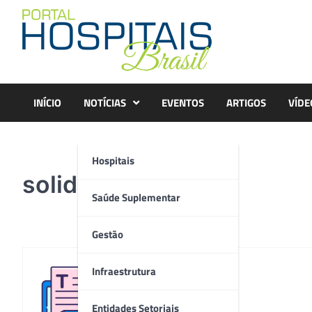
Skip
to
content
INÍCIO
NOTÍCIAS
EVENTOS
ARTIGOS
VÍDE
Hospitais
solidariedade
Saúde Suplementar
Gestão
Infraestrutura
Redação
Entidades Setoriais