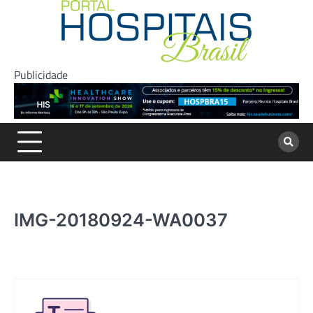
Skip
to
content
Publicidade
IMG-20180924-WA0037