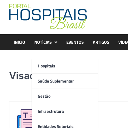
Skip
to
content
INÍCIO
NOTÍCIAS
EVENTOS
ARTIGOS
VÍDE
Hospitais
Visao-Center
Saúde Suplementar
Gestão
Infraestrutura
Redação
Entidades Setoriais