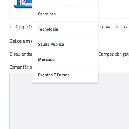
Carreiras
Navegação
⟵
Grupo Opty amplia presença em Recife com nova clínica a
Tecnologia
de
Deixe um comentário
Post
Saúde Pública
O seu endereço de e-mail não será publicado.
Campos obrigat
Mercado
Comentário
*
Eventos E Cursos