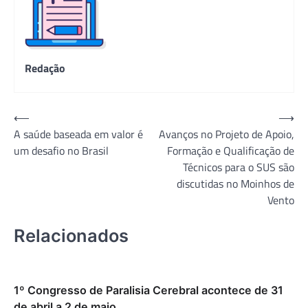
Redação
Navegação
⟵
⟶
A saúde baseada em valor é
Avanços no Projeto de Apoio,
de
um desafio no Brasil
Formação e Qualificação de
Post
Técnicos para o SUS são
discutidas no Moinhos de
Vento
Relacionados
1º Congresso de Paralisia Cerebral acontece de 31
de abril a 2 de maio