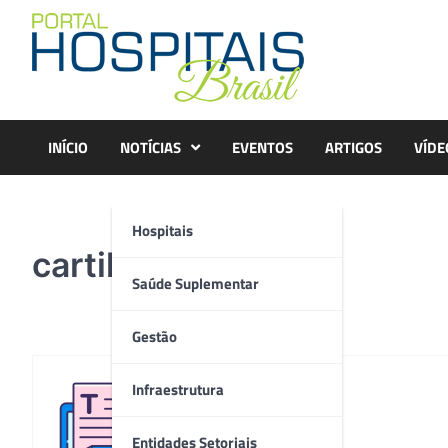
Skip
to
content
INÍCIO
NOTÍCIAS
EVENTOS
ARTIGOS
VÍDE
Hospitais
cartilha
Saúde Suplementar
Gestão
Infraestrutura
Redação
Entidades Setoriais