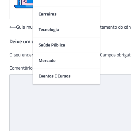
Carreiras
Navegação
⟵
Guia multidisciplinar para humanizar o tratamento do cân
Tecnologia
de
Deixe um comentário
Post
Saúde Pública
O seu endereço de e-mail não será publicado.
Campos obrigat
Mercado
Comentário
*
Eventos E Cursos