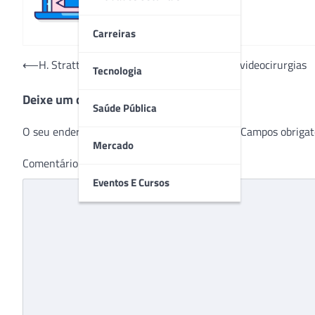
Carreiras
Navegação
⟵
H. Strattner: evolução em tecnologia para videocirurgias
Tecnologia
de
Deixe um comentário
Post
Saúde Pública
O seu endereço de e-mail não será publicado.
Campos obrigat
Mercado
Comentário
*
Eventos E Cursos