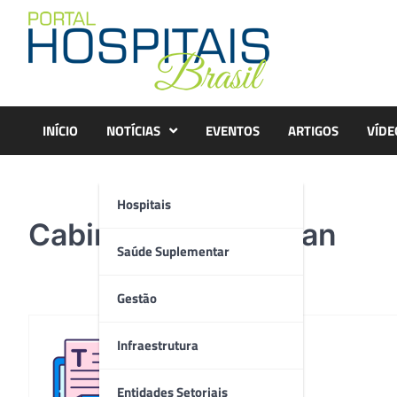
Skip
to
content
INÍCIO
NOTÍCIAS
EVENTOS
ARTIGOS
VÍDE
Hospitais
Cabin with Adult Man
Saúde Suplementar
Gestão
Infraestrutura
Redação
Entidades Setoriais