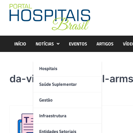
Skip
to
content
INÍCIO
NOTÍCIAS
EVENTOS
ARTIGOS
VÍDE
Hospitais
da-vinci-xi-surgical-arm
Saúde Suplementar
Gestão
Infraestrutura
Redação
Entidades Setoriais