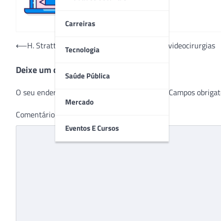
Carreiras
Navegação
⟵
H. Strattner: evolução em tecnologia para videocirurgias
Tecnologia
de
Deixe um comentário
Post
Saúde Pública
O seu endereço de e-mail não será publicado.
Campos obrigat
Mercado
Comentário
*
Eventos E Cursos