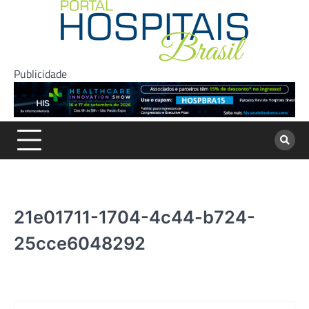
Skip
to
content
Publicidade
21e01711-1704-4c44-b724-
25cce6048292