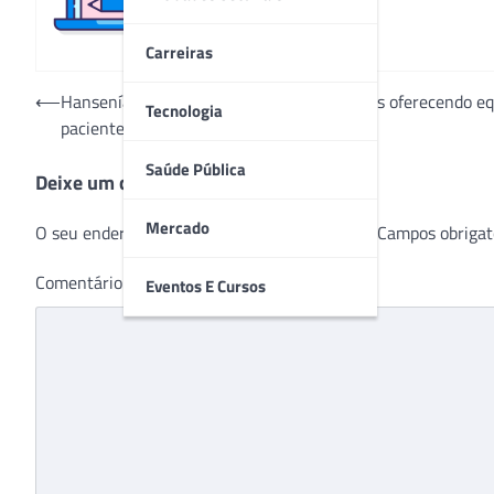
Carreiras
Navegação
⟵
Hanseníase: Instituto capacita profissionais oferecendo 
Tecnologia
pacientes
de
Post
Saúde Pública
Deixe um comentário
Mercado
O seu endereço de e-mail não será publicado.
Campos obrigat
Comentário
*
Eventos E Cursos