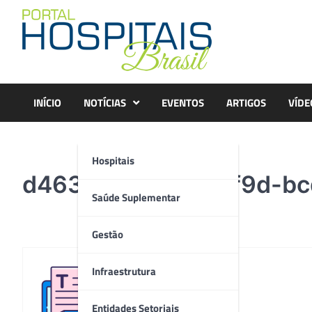
Skip
to
content
INÍCIO
NOTÍCIAS
EVENTOS
ARTIGOS
VÍDE
Hospitais
d463fc93-52e0-4f9d-bc
Saúde Suplementar
Gestão
Infraestrutura
Redação
Entidades Setoriais