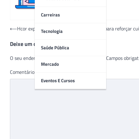
Carreiras
Navegação
⟵
Hcor expõe coração de Lego em iniciativa para reforçar c
Tecnologia
de
Deixe um comentário
Post
Saúde Pública
O seu endereço de e-mail não será publicado.
Campos obrigat
Mercado
Comentário
*
Eventos E Cursos