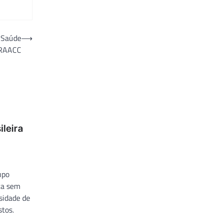
 Saúde
⟶
RAACC
leira
upo
ta sem
sidade de
tos.