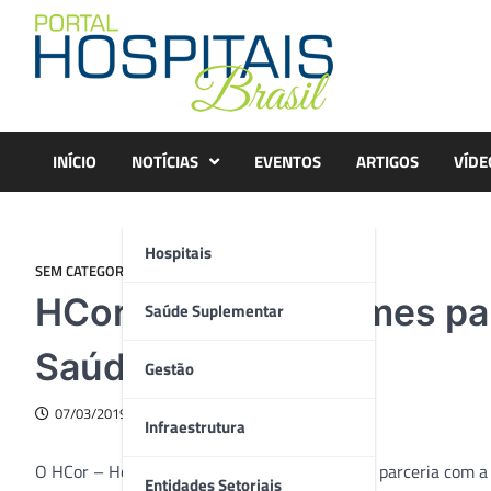
Skip
to
content
INÍCIO
NOTÍCIAS
EVENTOS
ARTIGOS
VÍDE
Hospitais
SEM CATEGORIA
HCor realizará exames pa
Saúde Suplementar
Saúde
Gestão
07/03/2019
Infraestrutura
O HCor – Hospital do Coração acaba de firmar parceria com a
Entidades Setoriais