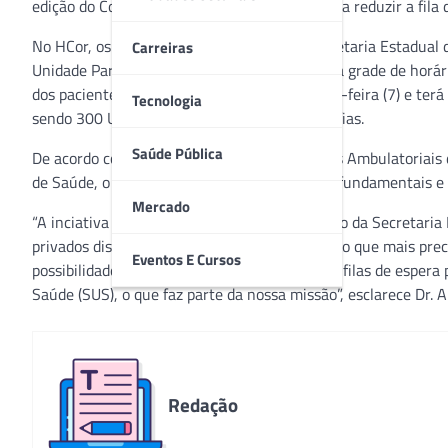
edição do Corujão da Saúde, programa que visa reduzir a fila 
No HCor, os pacientes selecionados pela Secretaria Estadual
Carreiras
Unidade Paraíso, de segunda a sexta-feira, e a grade de hor
dos pacientes. O programa inicia nesta quinta-feira (7) e ter
Tecnologia
sendo 300 Ultrassonografias e 100 Mamografias.
Saúde Pública
De acordo com o Superintendente de Serviços Ambulatoriais do
de Saúde, o HCor ratifica um de seus valores fundamentais e f
Mercado
“A inciativa do Governo de São Paulo, por meio da Secretaria 
privados disponíveis em benefício da população que mais preci
Eventos E Cursos
possibilidades, para esta ação que reduzirá as filas de espe
Saúde (SUS), o que faz parte da nossa missão”, esclarece Dr. A
Redação