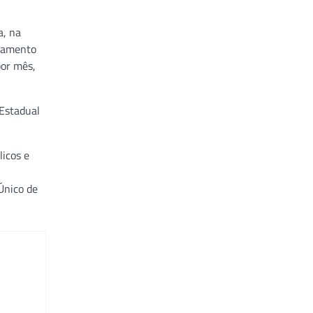
a, na
ndamento
por mês,
 Estadual
licos e
Único de