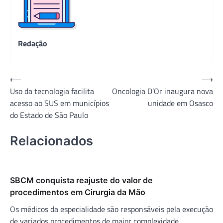
Redação
Navegação
⟵
⟶
Uso da tecnologia facilita
Oncologia D’Or inaugura nova
de
acesso ao SUS em municípios
unidade em Osasco
Post
do Estado de São Paulo
Relacionados
SBCM conquista reajuste do valor de
procedimentos em Cirurgia da Mão
Os médicos da especialidade são responsáveis pela execução
de variados procedimentos de maior complexidade.