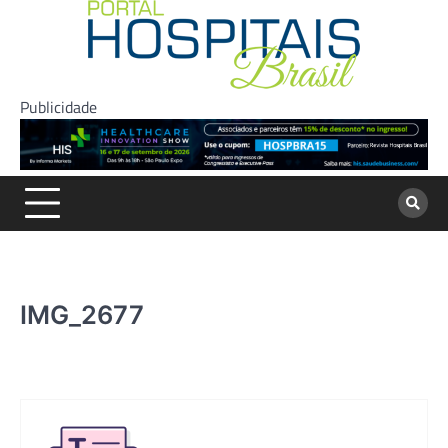
Skip
to
content
Publicidade
IMG_2677