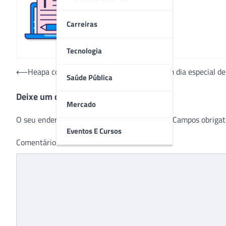
Redação
Carreiras
Tecnologia
Navegação
⟵
Heapa compõe estoque do Hemocentro em dia especial de
Saúde Pública
de
Deixe um comentário
Post
Mercado
O seu endereço de e-mail não será publicado.
Campos obrigat
Eventos E Cursos
Comentário
*