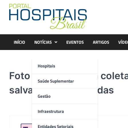
Skip
to
content
INÍCIO
NOTÍCIAS
EVENTOS
ARTIGOS
VÍDE
Hospitais
Foto – Numa rápida colet
Saúde Suplementar
salvar até quatro vidas
Gestão
Infraestrutura
Entidades Setoriais