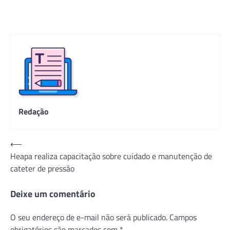
Redação
Navegação
⟵
Heapa realiza capacitação sobre cuidado e manutenção de
de
cateter de pressão
Post
Deixe um comentário
O seu endereço de e-mail não será publicado.
Campos
obrigatórios são marcados com
*