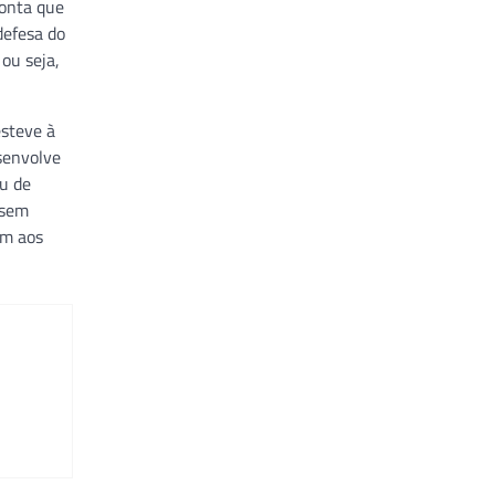
ponta que
defesa do
ou seja,
esteve à
senvolve
eu de
 sem
em aos