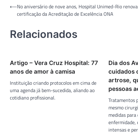
Navegação
⟵
No aniversário de nove anos, Hospital Unimed-Rio renova
certificação da Acreditação de Excelência ONA
de
Post
Relacionados
Artigo – Vera Cruz Hospital: 77
Dia dos Av
anos de amor à camisa
cuidados
artrose, q
Instituição criando protocolos em cima de
pessoas a
uma agenda já bem-sucedida, aliando ao
cotidiano profissional.
Tratamentos pa
mesmo cirurgi
medidas para 
enfermidade, 
intensas e per