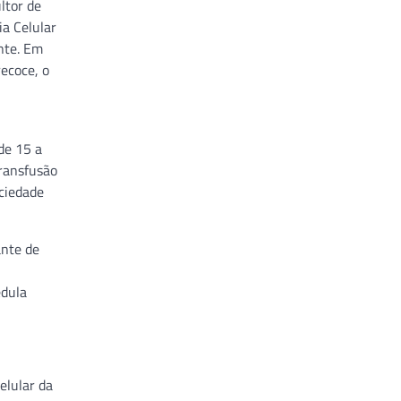
ltor de
a Celular
nte. Em
ecoce, o
de 15 a
transfusão
ociedade
ante de
edula
elular da