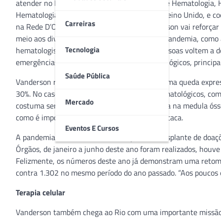
atender no Rio de Janeiro. Professor Titular de Hematologia,
Hematologia na Universidade de Oxford, no Reino Unido, e c
Carreiras
na Rede D’Or São Luiz, em São Paulo, Vanderson vai reforçar 
meio aos diversos impactos provocados pela pandemia, como 
Tecnologia
hematologista alerta que é preciso que as pessoas voltem a d
emergências, mas também de pacientes oncológicos, principa
Saúde Pública
Vanderson relata que a pandemia provocou uma queda expres
30%. No caso dos pacientes com cânceres hematológicos, como
Mercado
costuma ser maior, porque a doença se origina na medula ósse
como é importante o ato de doar sangue”, destaca.
Eventos E Cursos
A pandemia ainda afetou a realização de transplante de doaç
Órgãos, de janeiro a junho deste ano foram realizados, houv
Felizmente, os números deste ano já demonstram uma retomad
contra 1.302 no mesmo período do ano passado. “Aos poucos 
Terapia celular
Vanderson também chega ao Rio com uma importante missão, l