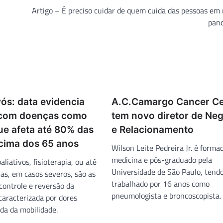
Artigo – É preciso cuidar de quem cuida das pessoas em
pan
ós: data evidencia
A.C.Camargo Cancer Ce
 com doenças como
tem novo diretor de Ne
ue afeta até 80% das
e Relacionamento
cima dos 65 anos
Wilson Leite Pedreira Jr. é form
medicina e pós-graduado pela
liativos, fisioterapia, ou até
Universidade de São Paulo, tend
as, em casos severos, são as
trabalhado por 16 anos como
controle e reversão da
pneumologista e broncoscopista.
caracterizada por dores
da da mobilidade.