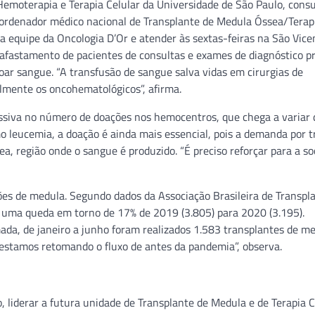
 Hemoterapia e Terapia Celular da Universidade de São Paulo, consu
oordenador médico nacional de Transplante de Medula Óssea/Terapi
a equipe da Oncologia D’Or e atender às sextas-feiras na São Vice
afastamento de pacientes de consultas e exames de diagnóstico pr
oar sangue. “A transfusão de sangue salva vidas em cirurgias de
lmente os oncohematológicos”, afirma.
siva no número de doações nos hemocentros, que chega a variar 
 leucemia, a doação é ainda mais essencial, pois a demanda por 
a, região onde o sangue é produzido. “É preciso reforçar para a s
ões de medula. Segundo dados da Associação Brasileira de Transpl
e uma queda em torno de 17% de 2019 (3.805) para 2020 (3.195).
a, de janeiro a junho foram realizados 1.583 transplantes de m
estamos retomando o fluxo de antes da pandemia”, observa.
iderar a futura unidade de Transplante de Medula e de Terapia C