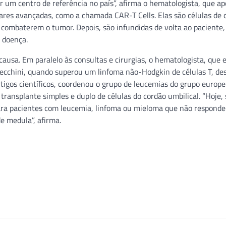
 um centro de referência no país”, afirma o hematologista, que a
lares avançadas, como a chamada CAR-T Cells. Elas são células de 
combaterem o tumor. Depois, são infundidas de volta ao paciente, 
 doença.
ausa. Em paralelo às consultas e cirurgias, o hematologista, que 
necchini, quando superou um linfoma não-Hodgkin de células T, de
rtigos científicos, coordenou o grupo de leucemias do grupo europ
ransplante simples e duplo de células do cordão umbilical. “Hoje,
ara pacientes com leucemia, linfoma ou mieloma que não respond
e medula”, afirma.