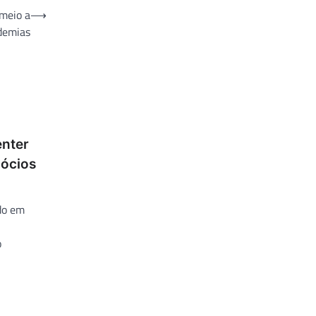
 meio a
⟶
demias
nter
gócios
ado em
o