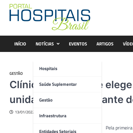
Skip
to
content
INÍCIO
NOTÍCIAS
EVENTOS
ARTIGOS
VÍDE
Hospitais
GESTÃO
Clínica São Vicente elege
Saúde Suplementar
unidade de Transplante d
Gestão
13/01/2022
Infraestrutura
Pela primeira
Entidades Setoriais