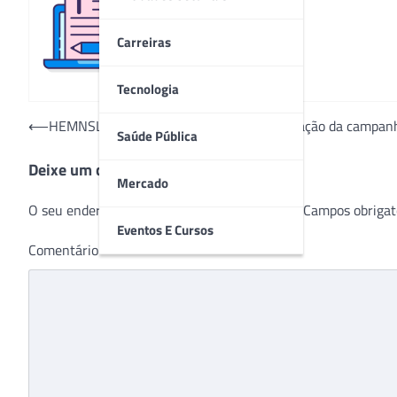
Redação
Carreiras
Tecnologia
Navegação
⟵
HEMNSL promove semana de conscientização da campan
Saúde Pública
de
Deixe um comentário
Post
Mercado
O seu endereço de e-mail não será publicado.
Campos obrigat
Eventos E Cursos
Comentário
*