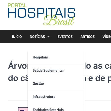
Skip
to
content
INÍCIO
NOTÍCIAS
EVENTOS
ARTIGOS
VÍDE
Hospitais
Árvore simbolizando as 
Saúde Suplementar
do câncer de mama e de 
Gestão
Infraestrutura
Entidades Setoriais