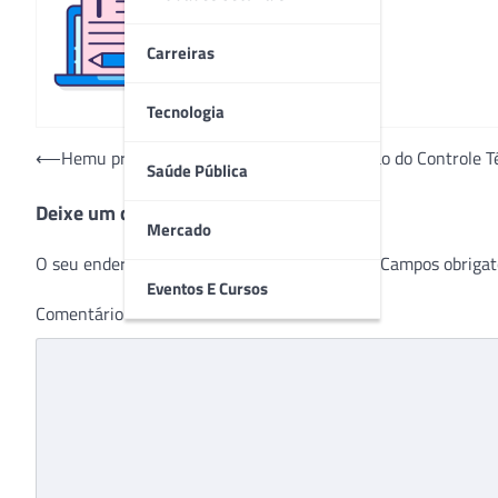
Redação
Carreiras
Tecnologia
Navegação
⟵
Hemu promove Semana de Conscientização do Controle T
Saúde Pública
de
Deixe um comentário
Post
Mercado
O seu endereço de e-mail não será publicado.
Campos obrigat
Eventos E Cursos
Comentário
*