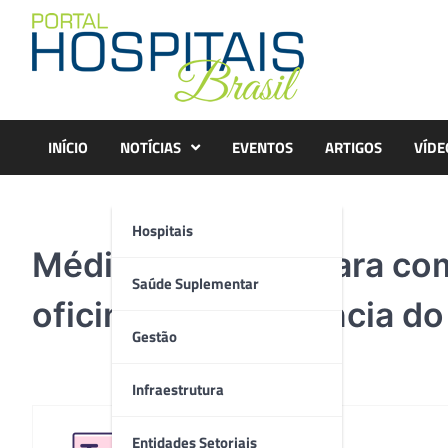
Skip
to
content
INÍCIO
NOTÍCIAS
EVENTOS
ARTIGOS
VÍDE
Hospitais
Médica Maria Bárbara com
Saúde Suplementar
oficina da importância d
Gestão
Infraestrutura
Entidades Setoriais