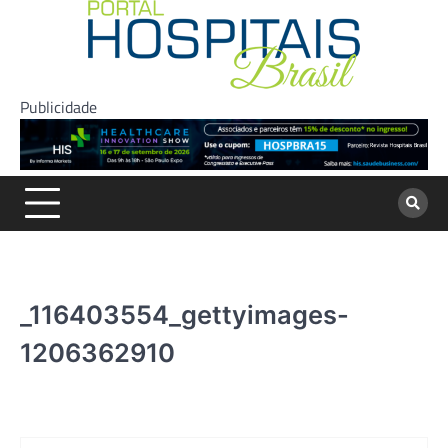
Skip
to
content
Publicidade
_116403554_gettyimages-
1206362910