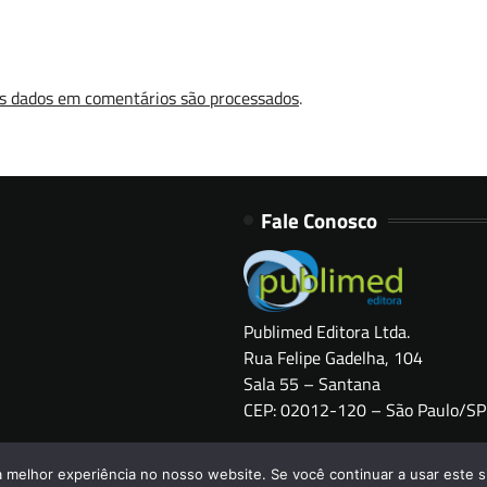
s dados em comentários são processados
.
Fale Conosco
Publimed Editora Ltda.
Rua Felipe Gadelha, 104
Sala 55 – Santana
CEP: 02012-120 – São Paulo/SP
Copyright © 2026
HOSPITAIS BRASIL
a melhor experiência no nosso website. Se você continuar a usar este s