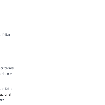
 fritar
critérios
 risco e
 ao fato
acional
ara