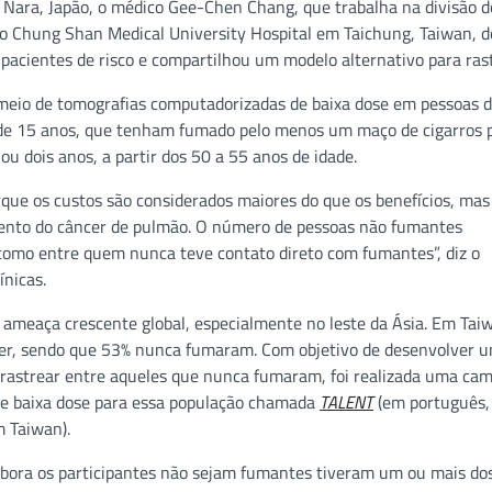
 Nara, Japão, o médico Gee-Chen Chang, que trabalha na divisão d
o Chung Shan Medical University Hospital em Taichung, Taiwan, 
r pacientes de risco e compartilhou um modelo alternativo para rast
meio de tomografias computadorizadas de baixa dose em pessoas d
de 15 anos, que tenham fumado pelo menos um maço de cigarros p
ou dois anos, a partir dos 50 a 55 anos de idade.
que os custos são considerados maiores do que os benefícios, mas
mento do câncer de pulmão. O número de pessoas não fumantes
omo entre quem nunca teve contato direto com fumantes”, diz o
ínicas.
meaça crescente global, especialmente no leste da Ásia. Em Taiw
ncer, sendo que 53% nunca fumaram. Com objetivo de desenvolver 
ara rastrear entre aqueles que nunca fumaram, foi realizada uma c
e baixa dose para essa população chamada
TALENT
(em português,
 Taiwan).
bora os participantes não sejam fumantes tiveram um ou mais do