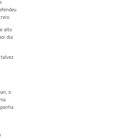
e
defendeu
reio.
e alto
or dia
 talvez
an, o
uma
ampanha
s