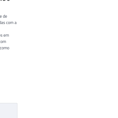
e de
adas com a
es em
 com
s como