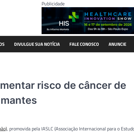
Publicidade
OS
DIVULGUE SUA NOTÍCIA
FALE CONOSCO
ANUNCIE
umentar risco de câncer de
umantes
mão)
, promovida pela IASLC (Associação Internacional para o Estud