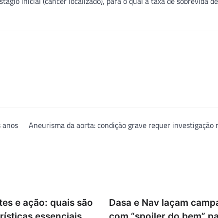
gio inicial (câncer localizado), para o qual a taxa de sobrevida de
 anos
Aneurisma da aorta: condição grave requer investigação
tes e ação: quais são
Dasa e Nav laçam camp
rísticas essenciais
com “spoiler do bem” pa