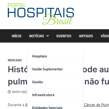
Skip
to
content
INÍCIO
NOTÍCIAS
EVENTOS
ARTIGOS
VÍDE
Hospitais
MERCADO
Histórico familiar pode a
Saúde Suplementar
pulmão mesmo em não f
Gestão
05/01/2023
Infraestrutura
Durante a
ACLC22 (Conferência da Ásia sobre Câncer de Pul
Entidades Setoriais