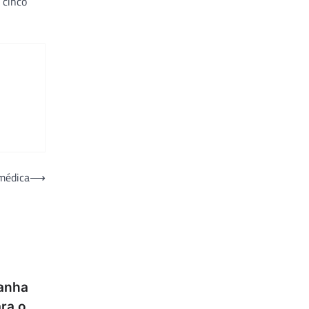
 cinco
 médica
⟶
anha
ra o