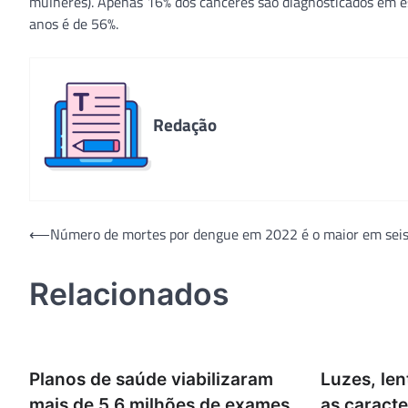
mulheres). Apenas 16% dos cânceres são diagnosticados em está
anos é de 56%.
Redação
Navegação
⟵
Número de mortes por dengue em 2022 é o maior em seis
de
Relacionados
Post
Planos de saúde viabilizaram
Luzes, len
mais de 5,6 milhões de exames
as caracte