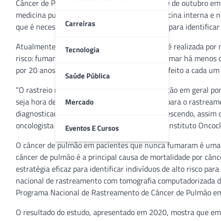
Câncer de Pulmão), que ocorreu entre 27 e 29 de outubro em
medicina pulmonar no departamento de medicina interna e n
Carreiras
que é necessário ir além do histórico de fumo para identifica
Atualmente, a detecção do câncer de pulmão é realizada por 
Tecnologia
risco: fumantes ou pessoas que pararam de fumar há menos 
por 20 anos. A orientação é que o exame seja feito a cada um 
Saúde Pública
“O rastreio não é recomendado para a população em geral por
seja hora de pensar em uma nova estratégia para o rastrea
Mercado
diagnosticadas com câncer de pulmão vem crescendo, assim c
oncologista Carlos Gil Ferreira, presidente do Instituto Oncocl
Eventos E Cursos
O câncer de pulmão em pacientes que nunca fumaram é uma a
câncer de pulmão é a principal causa de mortalidade por câ
estratégia eficaz para identificar indivíduos de alto risco p
nacional de rastreamento com tomografia computadorizada d
Programa Nacional de Rastreamento de Câncer de Pulmão em
O resultado do estudo, apresentado em 2020, mostra que em