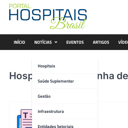
Skip
to
content
INÍCIO
NOTÍCIAS
EVENTOS
ARTIGOS
VÍDE
Hospitais
Hospital de Campanha d
Saúde Suplementar
Gestão
Infraestrutura
Redação
Entidades Setoriais