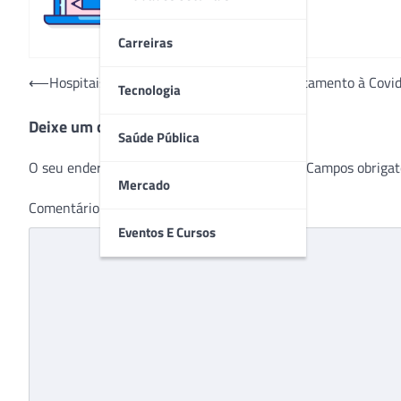
Carreiras
Navegação
⟵
Hospitais de campanha reforçam o enfrentamento à Covi
Tecnologia
de
Deixe um comentário
Post
Saúde Pública
O seu endereço de e-mail não será publicado.
Campos obrigat
Mercado
Comentário
*
Eventos E Cursos