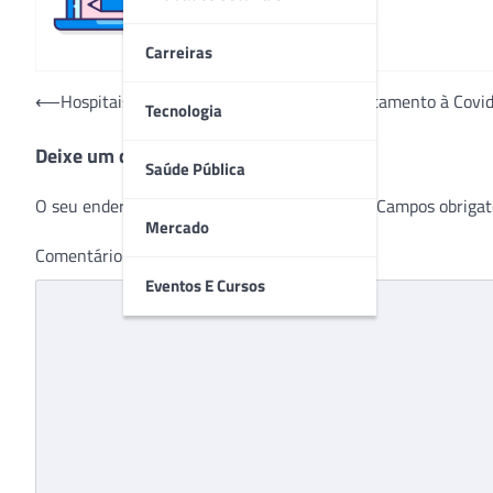
Carreiras
Navegação
⟵
Hospitais de campanha reforçam o enfrentamento à Covi
Tecnologia
de
Deixe um comentário
Post
Saúde Pública
O seu endereço de e-mail não será publicado.
Campos obrigat
Mercado
Comentário
*
Eventos E Cursos