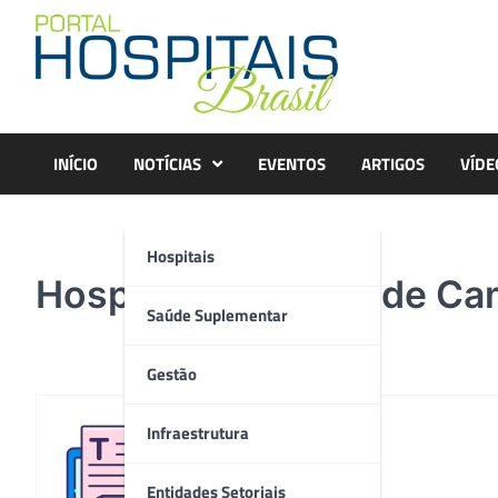
Skip
to
content
INÍCIO
NOTÍCIAS
EVENTOS
ARTIGOS
VÍDE
Hospitais
Hospital Municipal de 
Saúde Suplementar
Gestão
Infraestrutura
Redação
Entidades Setoriais