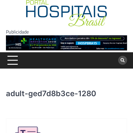
Skip
to
content
Publicidade
adult-ged7d8b3ce-1280