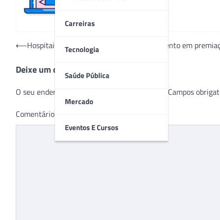
Carreiras
Navegação
⟵
Hospitais paraenses recebem reconhecimento em premiaçã
Tecnologia
de
Deixe um comentário
Post
Saúde Pública
O seu endereço de e-mail não será publicado.
Campos obrigat
Mercado
Comentário
*
Eventos E Cursos