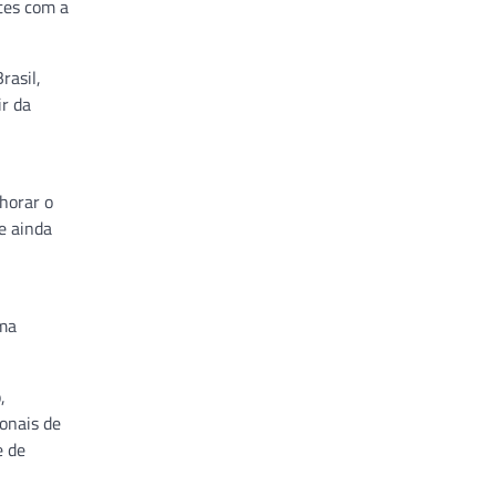
tes com a
rasil,
ir da
horar o
e ainda
ema
,
ionais de
e de