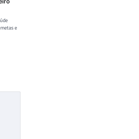
eiro
aúde
, metas e