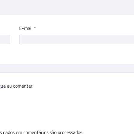
E-mail
*
que eu comentar.
s dados em comentários são processados
.