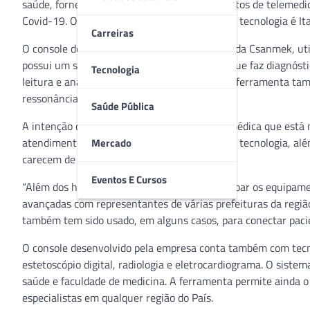
saúde, fornece gratuitamente dez equipamentos de telemedic
Covid-19. O primeiro município que recebeu a tecnologia é It
Carreiras
O console de consulta e atendimento remoto da Csanmek, util
possui um software de inteligência artificial que faz diagnósti
Tecnologia
leitura e análise de imagens de tomografia. A ferramenta t
ressonância magnética.
Saúde Pública
A intenção da Csanmek é proteger a equipe médica que está 
atendimento dos casos da doença por meio da tecnologia, além
Mercado
carecem de equipamentos mais modernos.
Eventos E Cursos
“Além dos hospitais de Itapevi, ainda vamos doar os equipame
avançadas com representantes de várias prefeituras da regiã
também tem sido usado, em alguns casos, para conectar pacien
O console desenvolvido pela empresa conta também com tecno
estetoscópio digital, radiologia e eletrocardiograma. O sistem
saúde e faculdade de medicina. A ferramenta permite ainda o 
especialistas em qualquer região do País.