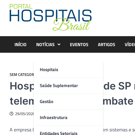
Skip
to
content
INÍCIO
NOTÍCIAS
EVENTOS
ARTIGOS
VÍDE
Hospitais
SEM CATEGORIA
Hospitais públicos de S
Saúde Suplementar
telemedicina no combate
Gestão
29/05/2020
Infraestrutura
A empresa brasileira Csanmek, especializada em sistemas e 
Entidades Setoriais