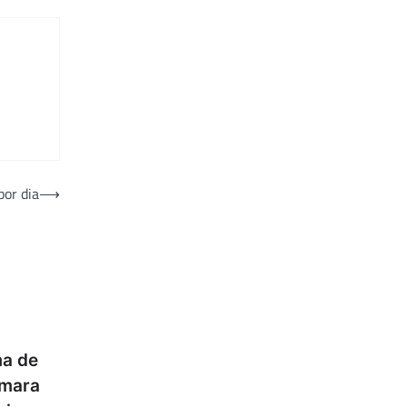
por dia
⟶
ma de
âmara