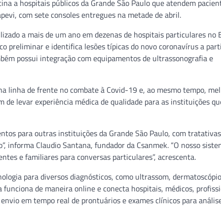
ina a hospitais públicos da Grande São Paulo que atendem pacien
apevi, com sete consoles entregues na metade de abril.
izado a mais de um ano em dezenas de hospitais particulares no B
co preliminar e identifica lesões típicas do novo coronavírus a part
ambém possui integração com equipamentos de ultrassonografia e
na linha de frente no combate à Covid-19 e, ao mesmo tempo, mel
 de levar experiência médica de qualidade para as instituições qu
ntos para outras instituições da Grande São Paulo, com tratativas
o”, informa Claudio Santana, fundador da Csanmek. “O nosso sist
tes e familiares para conversas particulares”, acrescenta.
logia para diversos diagnósticos, como ultrassom, dermatoscópio
a funciona de maneira online e conecta hospitais, médicos, profiss
envio em tempo real de prontuários e exames clínicos para anális