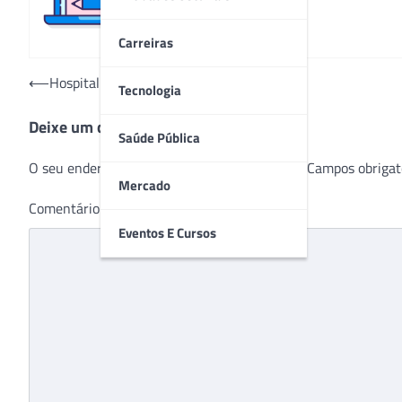
Carreiras
Navegação
⟵
Hospital Albert Sabin completa 50 anos
Tecnologia
de
Deixe um comentário
Post
Saúde Pública
O seu endereço de e-mail não será publicado.
Campos obrigat
Mercado
Comentário
*
Eventos E Cursos