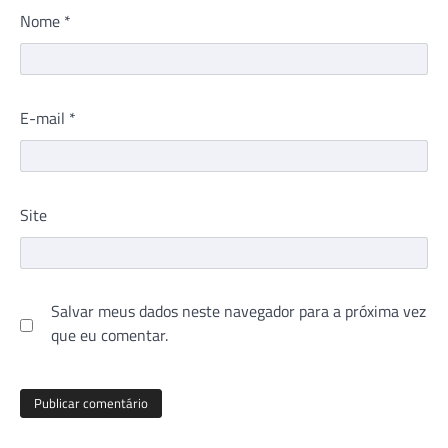
Site
Salvar meus dados neste navegador para a próxima vez
que eu comentar.
Este site utiliza o Akismet para reduzir spam.
Saiba como
seus dados em comentários são processados
.
SIGA O PORTAL HOSPITAIS BRASIL