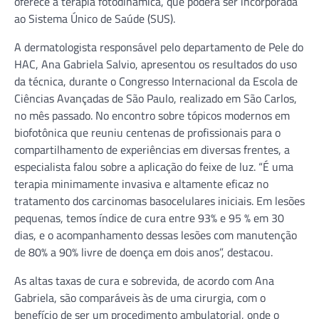
compartilhamento de experiências em diversas frentes, a
especialista falou sobre a aplicação do feixe de luz. “É uma
terapia minimamente invasiva e altamente eficaz no
tratamento dos carcinomas basocelulares iniciais. Em lesões
pequenas, temos índice de cura entre 93% e 95 % em 30
dias, e o acompanhamento dessas lesões com manutenção
de 80% a 90% livre de doença em dois anos”, destacou.
As altas taxas de cura e sobrevida, de acordo com Ana
Gabriela, são comparáveis às de uma cirurgia, com o
benefício de ser um procedimento ambulatorial, onde o
paciente é liberado minutos após a aplicação, sem
complicações. “Nosso trabalho é reconhecido pelo bom
desempenho. É sempre uma honra poder falar sobre os
nossas conquistas”.
Em parceria com o Instituto de Física de São Carlos da
Universidade de São Paulo, o Hospital Amaral Carvalho
participou das pesquisas para desenvolvimento do