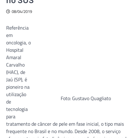
no SUS
08/04/2019
Referência
em
Foto: Gustavo Quagliato
oncologia, o
Hospital
Amaral Carvalho (HAC), de Jaú (SP), é pioneiro na utilização
de tecnologia para tratamento de câncer de pele em fase
inicial, o tipo mais frequente no Brasil e no mundo. Desde
2008, o serviço oferece a terapia fotodinâmica, que poderá
ser incorporada ao Sistema Único de Saúde (SUS).
A dermatologista responsável pelo departamento de Pele do
HAC, Ana Gabriela Salvio, apresentou os resultados do uso
da técnica, durante o Congresso Internacional da Escola de
Ciências Avançadas de São Paulo, realizado em São Carlos,
no mês passado. No encontro sobre tópicos modernos em
biofotônica que reuniu centenas de profissionais para o