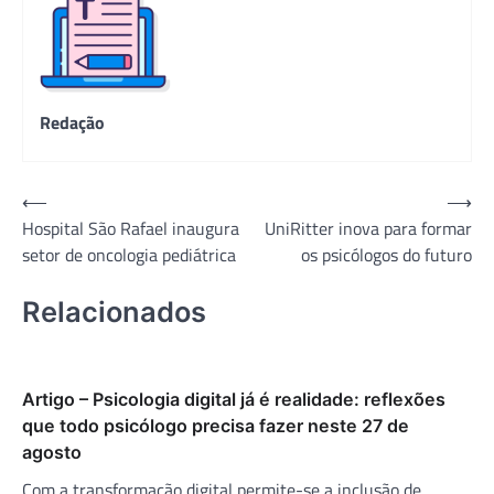
Hospital São Rafael inaugura
UniRitter inova para formar
de
setor de oncologia pediátrica
os psicólogos do futuro
Post
Relacionados
Artigo – Psicologia digital já é realidade: reflexões
que todo psicólogo precisa fazer neste 27 de
agosto
Com a transformação digital permite-se a inclusão de
perspectivas mais complexas, como a identificação de
padrões e tendências emergentes, observações
longitudinais, populacionais e análises preditivas.
FUJIFILM apresenta cases da colaboração médica