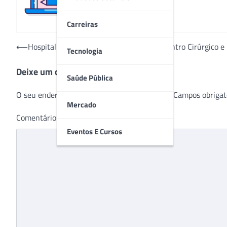
Carreiras
Navegação
⟵
Hospital Anchieta de Brasília inaugura Centro Cirúrgico e
Tecnologia
de
Deixe um comentário
Post
Saúde Pública
O seu endereço de e-mail não será publicado.
Campos obrigat
Mercado
Comentário
*
Eventos E Cursos