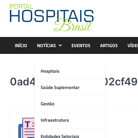
Skip
to
content
INÍCIO
NOTÍCIAS
EVENTOS
ARTIGOS
VÍDE
Hospitais
0ad4809bdcad3402cf495
Saúde Suplementar
Gestão
Infraestrutura
Redação
Entidades Setoriais