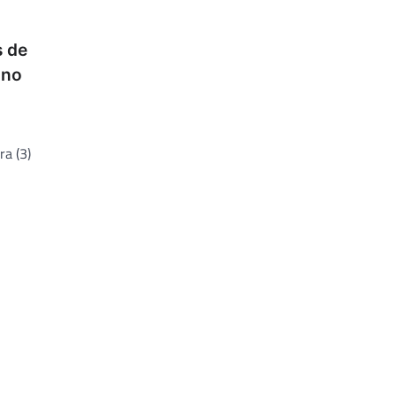
s de
 no
ra (3)