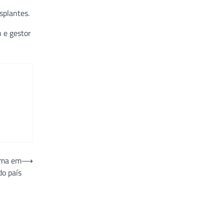
splantes.
n e gestor
auma em
⟶
do país