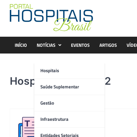
Skip
to
content
INÍCIO
NOTÍCIAS
EVENTOS
ARTIGOS
VÍDE
Hospitais
Hospital do Carmo 2
Saúde Suplementar
Gestão
Infraestrutura
Redação
Entidades Setoriais