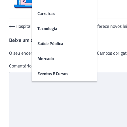
Carreiras
Navegação
⟵
Hospital da Zona Oeste do Rio de Janeiro oferece novos le
Tecnologia
de
Deixe um comentário
Post
Saúde Pública
O seu endereço de e-mail não será publicado.
Campos obrigat
Mercado
Comentário
*
Eventos E Cursos