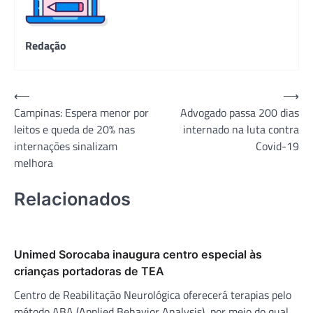
Redação
Navegação
⟵
⟶
Campinas: Espera menor por
Advogado passa 200 dias
de
leitos e queda de 20% nas
internado na luta contra
Post
internações sinalizam
Covid-19
melhora
Relacionados
Unimed Sorocaba inaugura centro especial às
crianças portadoras de TEA
Centro de Reabilitação Neurológica oferecerá terapias pelo
método ABA (Applied Behavior Analysis), por meio do qual