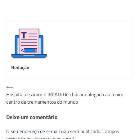
Redação
Navegação
⟵
Hospital de Amor e IRCAD: De chácara alugada ao maior
de
centro de treinamentos do mundo
Post
Deixe um comentário
O seu endereço de e-mail não será publicado.
Campos
obrigatórios são marcados com
*