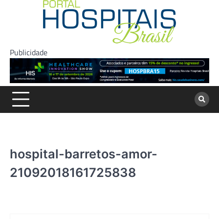
Skip
to
content
Publicidade
hospital-barretos-amor-
21092018161725838