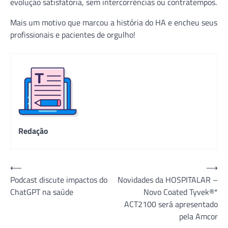
evolução satisfatória, sem intercorrências ou contratempos.
Mais um motivo que marcou a história do HA e encheu seus
profissionais e pacientes de orgulho!
Redação
Navegação
⟵
⟶
Podcast discute impactos do
Novidades da HOSPITALAR –
de
ChatGPT na saúde
Novo Coated Tyvek®*
Post
ACT2100 será apresentado
pela Amcor