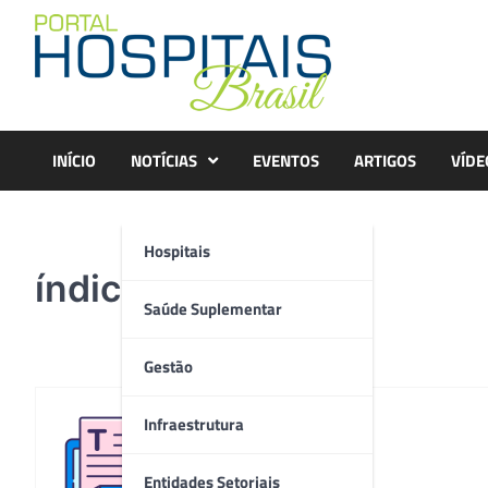
Skip
to
content
INÍCIO
NOTÍCIAS
EVENTOS
ARTIGOS
VÍDE
Hospitais
índice
Saúde Suplementar
Gestão
Infraestrutura
Redação
Entidades Setoriais