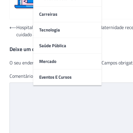
Carreiras
Navegação
⟵
Hospital de Base e Hospital da Criança e Maternidade rec
Tecnologia
cuidado ao paciente
de
Post
Saúde Pública
Deixe um comentário
Mercado
O seu endereço de e-mail não será publicado.
Campos obrigat
Comentário
*
Eventos E Cursos