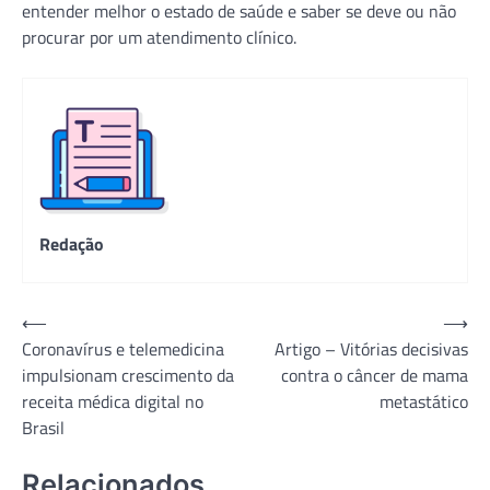
entender melhor o estado de saúde e saber se deve ou não
procurar por um atendimento clínico.
Redação
Navegação
⟵
⟶
Coronavírus e telemedicina
Artigo – Vitórias decisivas
de
impulsionam crescimento da
contra o câncer de mama
Post
receita médica digital no
metastático
Brasil
Relacionados