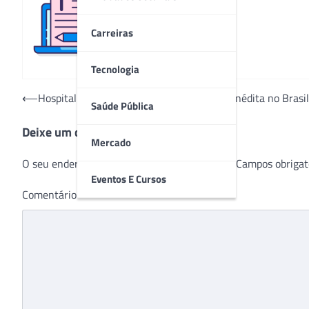
Redação
Carreiras
Tecnologia
Navegação
⟵
Hospital de Niterói realiza terapia celular inédita no Bras
Saúde Pública
de
Deixe um comentário
Post
Mercado
O seu endereço de e-mail não será publicado.
Campos obrigat
Eventos E Cursos
Comentário
*