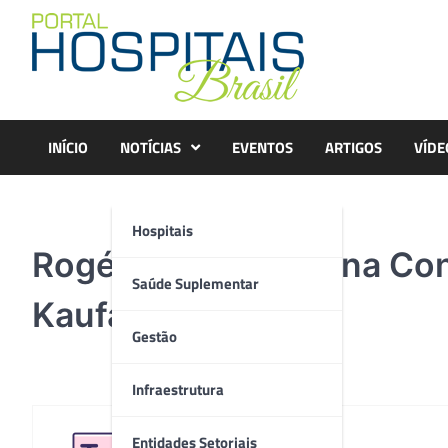
Skip
to
content
INÍCIO
NOTÍCIAS
EVENTOS
ARTIGOS
VÍDE
Hospitais
Rogério Reis, Luciana Co
Saúde Suplementar
Kaufaman
Gestão
Infraestrutura
Entidades Setoriais