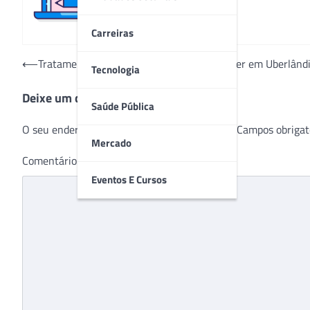
Carreiras
Navegação
⟵
Tratamento humanizado: Hospital do Câncer em Uberlândia
Tecnologia
de
Deixe um comentário
Post
Saúde Pública
O seu endereço de e-mail não será publicado.
Campos obrigat
Mercado
Comentário
*
Eventos E Cursos