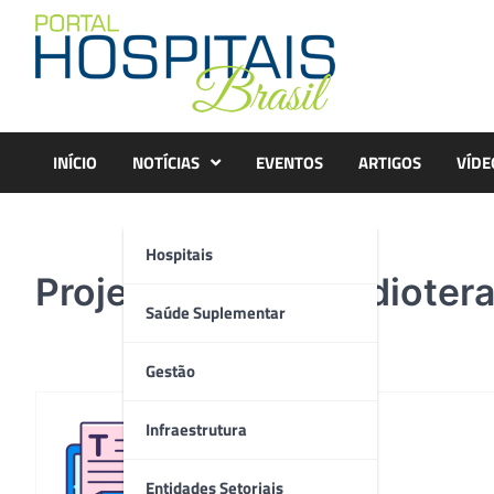
Skip
to
content
INÍCIO
NOTÍCIAS
EVENTOS
ARTIGOS
VÍDE
Hospitais
Projeto-Ludico-Radioter
Saúde Suplementar
Gestão
Infraestrutura
Redação
Entidades Setoriais