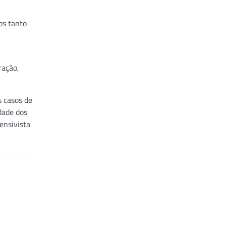
os tanto
ração,
s casos de
dade dos
ensivista