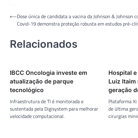
Navegação
⟵
Dose única de candidata a vacina da Johnson & Johnson c
Covid-19 demonstra proteção robusta em estudos pré-clí
de
Post
Relacionados
IBCC Oncologia investe em
Hospital 
atualização de parque
Luiz Itaim
tecnológico
geração d
Infraestrutura de TI é monitorada e
Plataforma Xi
sustentada pela Digisystem para melhorar
de última ger
velocidade computacional.
cirurgias min