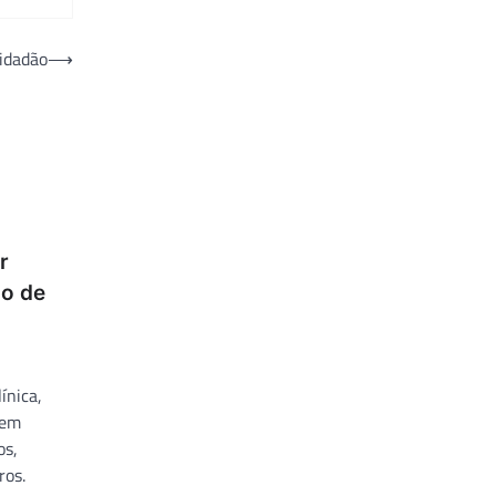
cidadão
⟶
r
ão de
ínica,
dem
os,
ros.