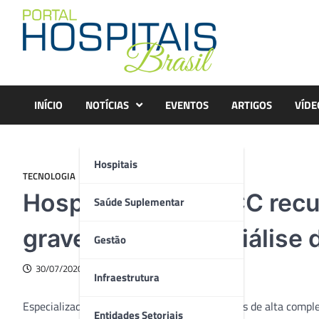
Skip
to
content
INÍCIO
NOTÍCIAS
EVENTOS
ARTIGOS
VÍDE
Hospitais
TECNOLOGIA
Hospital do GRAACC recu
Saúde Suplementar
graves com hemodiálise d
Gestão
30/07/2020
Infraestrutura
Especializado em casos oncológicos pediátricos de alta co
Entidades Setoriais