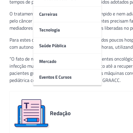
tempos de pandemia, dentro de protocolos rígidos adotados p
O tratamento do câncer não pode ser interrompido e nem adia
Carreiras
pelo câncer quanto por infecções. Estes pacientes precisam fa
mediadores inflamatórios, que são substâncias liberadas no pr
Tecnologia
Para estes casos específicos, o GRAACC é um dos poucos hosp
Saúde Pública
com autonomia de filtragem do sangue de 72 horas, utilizand
“O fato de nossa UTI ser especializada em pacientes oncológi
Mercado
infecção muito grave utilizamos o equipamento até a recuperaç
pacientes graves, não conseguiríamos isso nas máquinas conve
Eventos E Cursos
pediátrica coordenadora da UTI do Hospital do GRAACC.
Redação