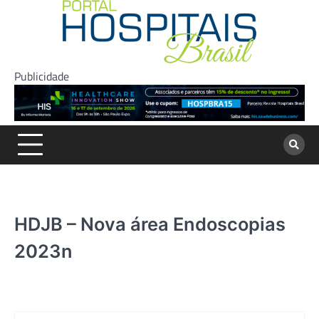
Skip
to
content
Publicidade
HDJB – Nova área Endoscopias
2023n