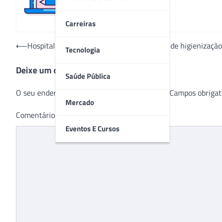
Carreiras
Navegação
⟵
Hospital Dona Helena investe em serviços de higienização
Tecnologia
de
Deixe um comentário
Post
Saúde Pública
O seu endereço de e-mail não será publicado.
Campos obrigat
Mercado
Comentário
*
Eventos E Cursos