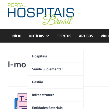
Skip
to
content
INÍCIO
NOTÍCIAS
EVENTOS
ARTIGOS
VÍDE
Hospitais
I-mop
Saúde Suplementar
Gestão
Infraestrutura
Redação
Entidades Setoriais