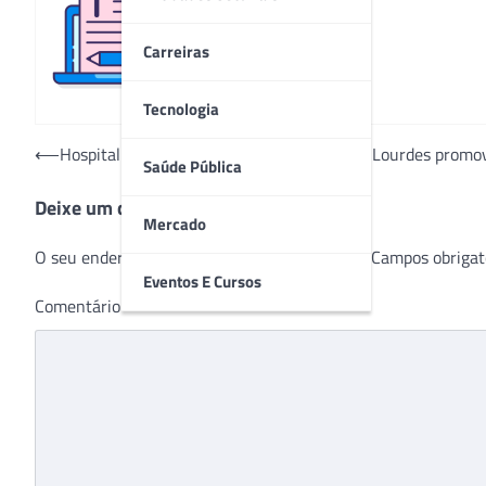
Redação
Carreiras
Tecnologia
Navegação
⟵
Hospital e Maternidade Nossa Senhora de Lourdes promov
Saúde Pública
de
Deixe um comentário
Post
Mercado
O seu endereço de e-mail não será publicado.
Campos obrigat
Eventos E Cursos
Comentário
*