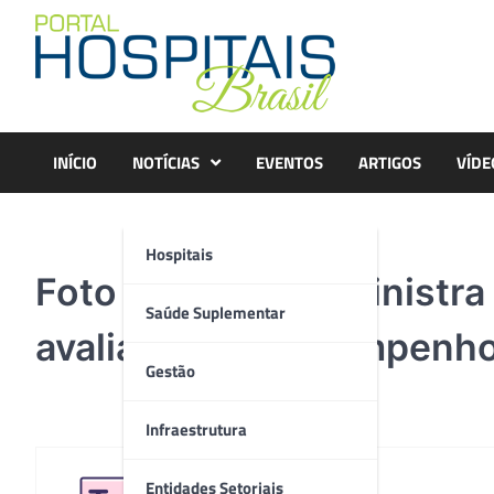
Skip
to
content
INÍCIO
NOTÍCIAS
EVENTOS
ARTIGOS
VÍDE
Hospitais
Foto – Psicóloga ministr
Saúde Suplementar
avaliação de desempenho
Gestão
Infraestrutura
Entidades Setoriais