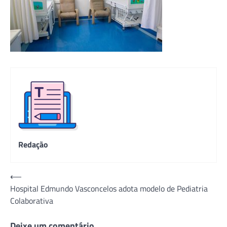
Redação
Navegação
⟵
Hospital Edmundo Vasconcelos adota modelo de Pediatria
de
Colaborativa
Post
Deixe um comentário