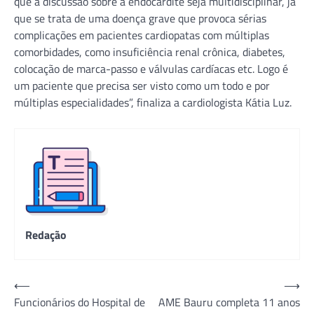
que a discussão sobre a endocardite seja multidisciplinar, já
que se trata de uma doença grave que provoca sérias
complicações em pacientes cardiopatas com múltiplas
comorbidades, como insuficiência renal crônica, diabetes,
colocação de marca-passo e válvulas cardíacas etc. Logo é
um paciente que precisa ser visto como um todo e por
múltiplas especialidades”, finaliza a cardiologista Kátia Luz.
Redação
Navegação
⟵
⟶
Funcionários do Hospital de
AME Bauru completa 11 anos
de