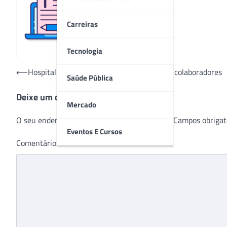
Redação
Carreiras
Tecnologia
Navegação
⟵
Hospital Estadual da Mulher imuniza seus colaboradores
Saúde Pública
de
Deixe um comentário
Post
Mercado
O seu endereço de e-mail não será publicado.
Campos obrigat
Eventos E Cursos
Comentário
*