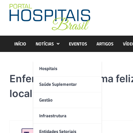
Skip
to
content
INÍCIO
NOTÍCIAS
EVENTOS
ARTIGOS
VÍDE
Hospitais
Enfermeira Jane Lima feli
Saúde Suplementar
local de trabalho
Gestão
Infraestrutura
Entidades Setoriais